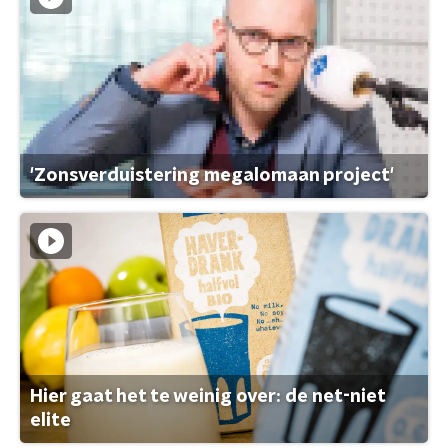
'Zonsverduistering megalomaan project'
Hier gaat het te weinig over: de net-niet
elite