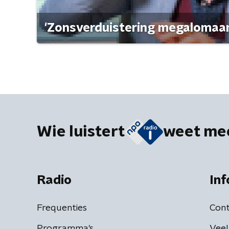
'Zonsverduistering megalomaan
Wie luistert
weet me
Radio
Inf
Frequenties
Cont
Programma's
Veel