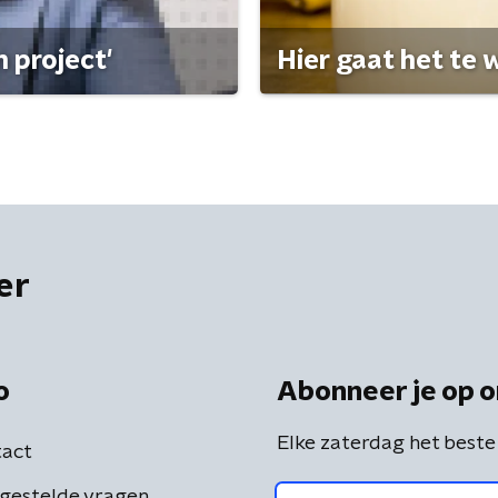
 project'
Hier gaat het te w
er
o
Abonneer je op o
Elke zaterdag het beste
act
gestelde vragen