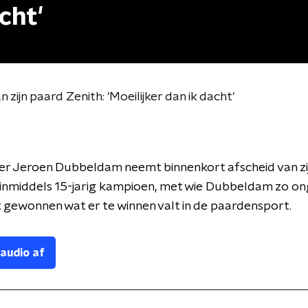
cht'
ijn paard Zenith: 'Moeilijker dan ik dacht'
er Jeroen Dubbeldam neemt binnenkort afscheid van zi
 inmiddels 15-jarig kampioen, met wie Dubbeldam zo o
t gewonnen wat er te winnen valt in de paardensport.
 audio af