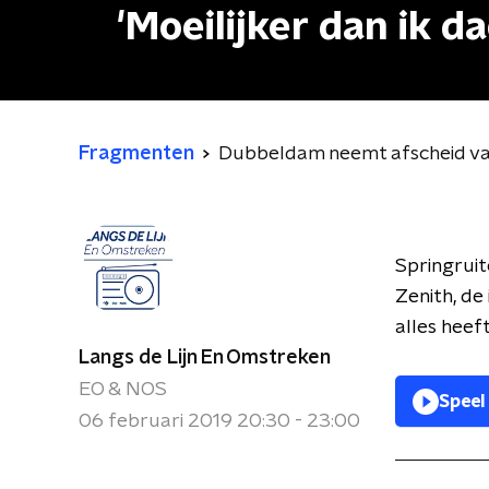
'Moeilijker dan ik da
Fragmenten
Dubbeldam neemt afscheid van z
Springruit
Zenith, de
alles heef
Langs de Lijn En Omstreken
EO & NOS
Speel
06 februari 2019 20:30 - 23:00