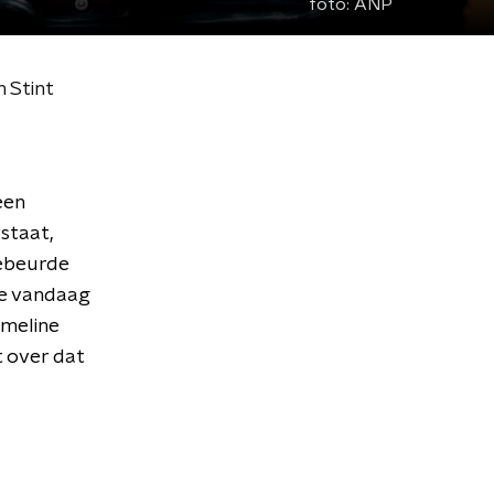
foto:
ANP
 Stint
een
staat,
gebeurde
te vandaag
mmeline
t over dat