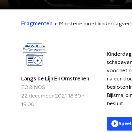
Fragmenten
Ministerie moet kinderdagverb
Kinderdagv
schadeverg
voor het b
Langs de Lijn En Omstreken
na een dod
besloten i
EO & NOS
Bijlsma, d
22 december 2021 18:30 -
besluit.
19:00
Speel