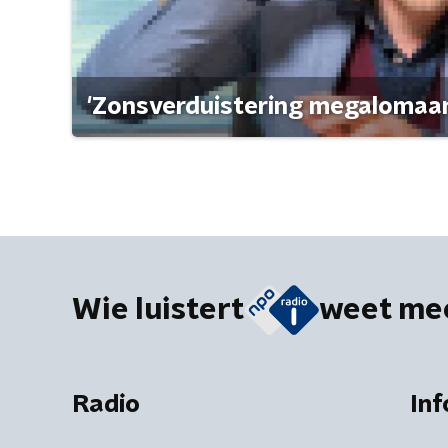
'Zonsverduistering megalomaan
Wie luistert
weet me
Radio
Inf