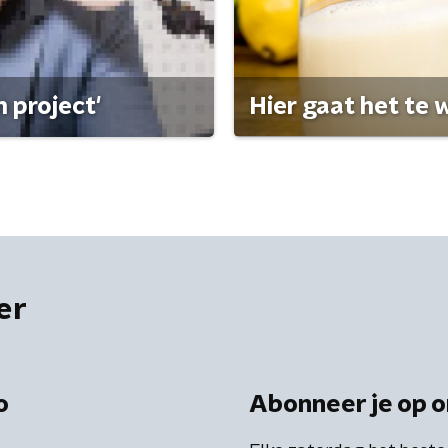
 project'
Hier gaat het te w
er
o
Abonneer je op o