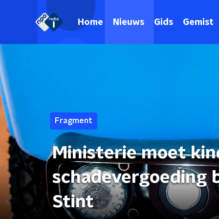
Home
Nieuws
Gids
Gemist
Fragment
Ministerie moet kin
schadevergoeding b
Stint