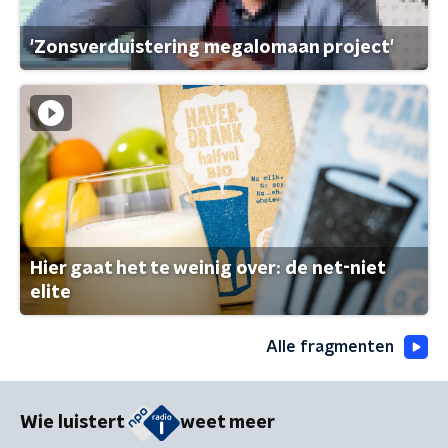
'Zonsverduistering megalomaan project'
Hier gaat het te weinig over: de net-niet
elite
Alle fragmenten
Wie luistert
weet meer