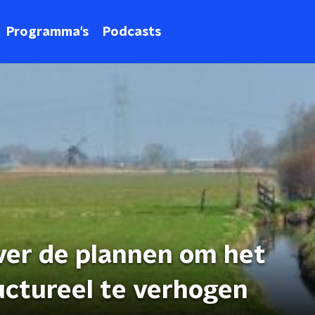
Programma's
Podcasts
er de plannen om het
uctureel te verhogen