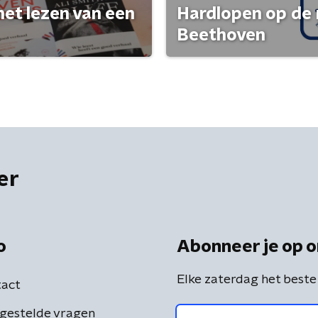
het lezen van een
Hardlopen op de 
Beethoven
er
o
Abonneer je op o
Elke zaterdag het beste
act
gestelde vragen