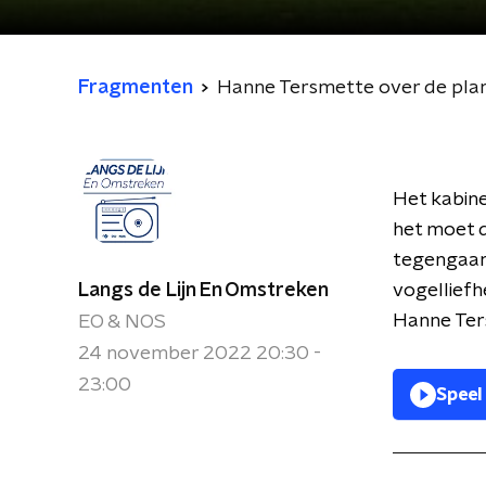
Fragmenten
Hanne Tersmette over de plan
Het kabin
het moet d
tegengaan.
Langs de Lijn En Omstreken
vogelliefh
Hanne Ter
EO & NOS
24 november 2022 20:30 -
23:00
Speel