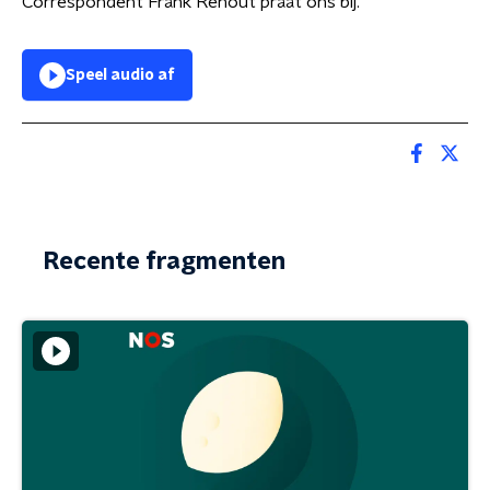
Correspondent Frank Renout praat ons bij.
Speel audio af
Recente fragmenten