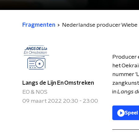
Fragmenten
Nederlandse producer Wiebe
Producer 
het Oekraï
nummer 'Le
Langs de Lijn En Omstreken
zangkunste
in
Langs de
EO & NOS
09 maart 2022 20:30 - 23:00
Speel