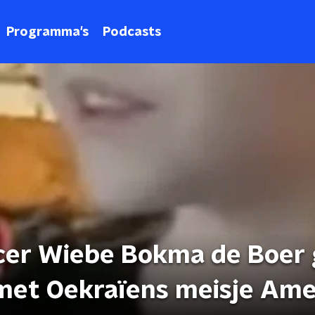
Programma's
Podcasts
cer Wiebe Bokma de Boer 
t Oekraïens meisje Ame