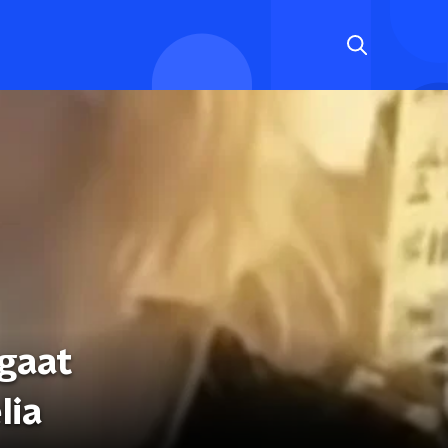
gaat
lia