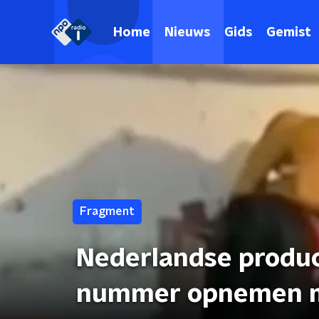
Home
Nieuws
Gids
Gemist
Fragment
Nederlandse produ
nummer opnemen me