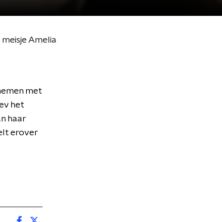
meisje Amelia
pnemen met
iev het
an haar
elt erover