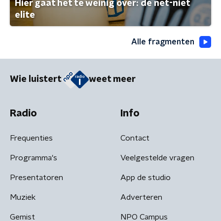
Hier gaat het te weinig over: de net-niet
elite
Alle fragmenten
Wie luistert
weet meer
Radio
Info
Frequenties
Contact
Programma's
Veelgestelde vragen
Presentatoren
App de studio
Muziek
Adverteren
Gemist
NPO Campus