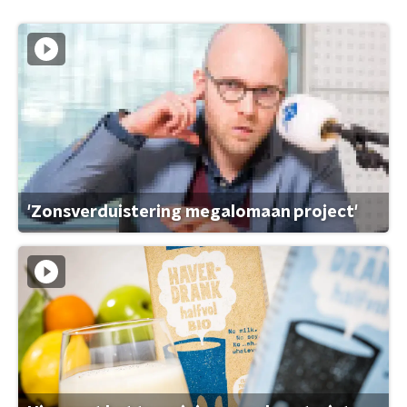
'Zonsverduistering megalomaan project'