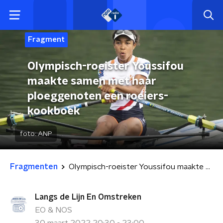
Fragment
Olympisch-roeister Youssifou
maakte samen met haar
ploeggenoten een roeiers-
kookboek
foto:
ANP
Fragmenten
Olympisch-roeister Youssifou maakte samen met haar ploeggenoten een roeiers-kookboek
Langs de Lijn En Omstreken
EO & NOS