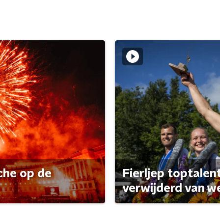
che op de
Fierljep toptalen
verwijderd van w