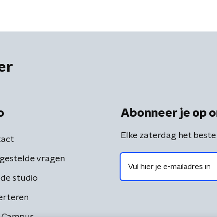
er
o
Abonneer je op o
Elke zaterdag het beste
act
gestelde vragen
de studio
erteren
 Campus