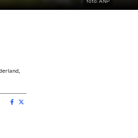
foto:
ANP
derland,