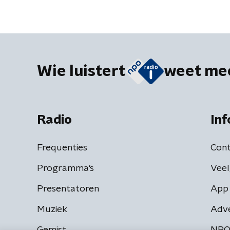
Wie luistert
weet me
Radio
Inf
Frequenties
Cont
Programma's
Veel
Presentatoren
App 
Muziek
Adv
Gemist
NPO