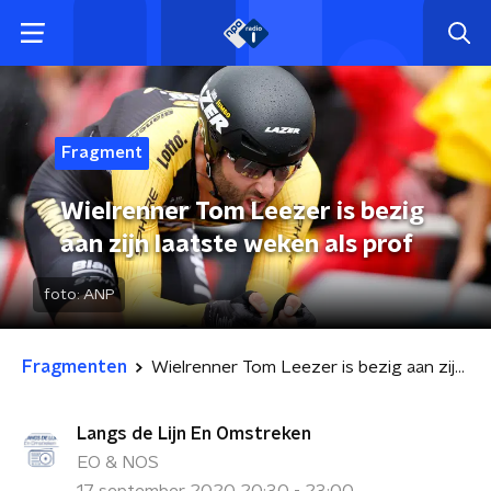
Fragment
Wielrenner Tom Leezer is bezig
aan zijn laatste weken als prof
foto:
ANP
Fragmenten
Wielrenner Tom Leezer is bezig aan zijn laatste weken als prof
Langs de Lijn En Omstreken
EO & NOS