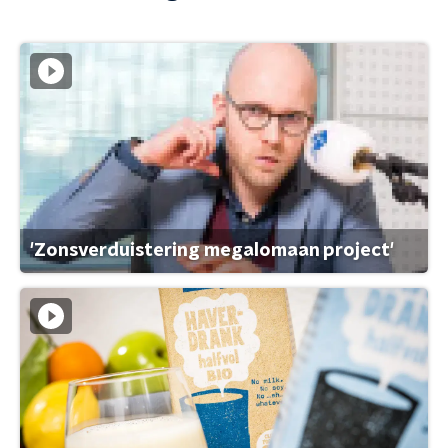
'Zonsverduistering megalomaan project'