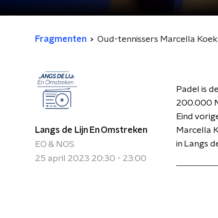
Fragmenten
Oud-tennissers Marcella Koek
Padel is d
200.000 Ne
Eind vorig
Langs de Lijn En Omstreken
Marcella K
in Langs d
EO & NOS
25 april 2023 20:30 - 23:00