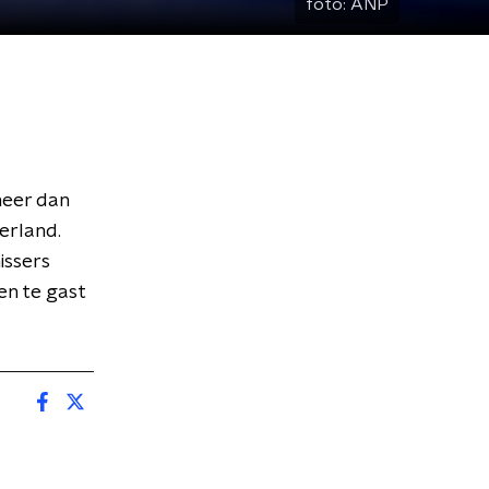
foto:
ANP
meer dan
erland.
issers
en te gast