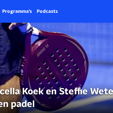
Programma's
Podcasts
ella Koek en Steffie Wete
en padel