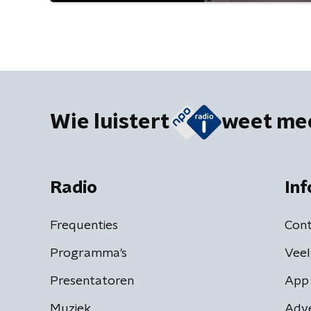
Wie luistert
weet me
Radio
Inf
Frequenties
Cont
Programma's
Veel
Presentatoren
App 
Muziek
Adv