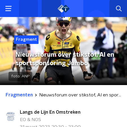
Fragment
Nieuwsforum over stikstof, AI en
sportsponsoring Jumbo
foto:
ANP
Fragmenten
Nieuwsforum over stikstof, AI en sportsponsoring Jumbo
Langs de Lijn En Omstreken
EO & NOS