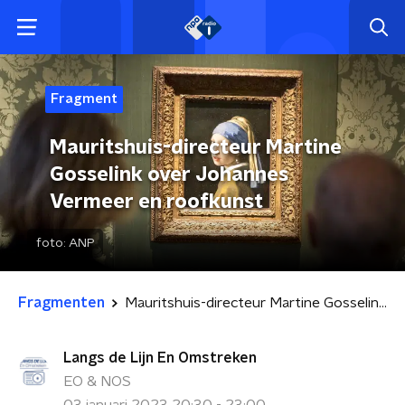
Fragment
Mauritshuis-directeur Martine
Gosselink over Johannes
Vermeer en roofkunst
foto:
ANP
Fragmenten
Mauritshuis-directeur Martine Gosselink over Johannes Vermeer en roofkunst
Langs de Lijn En Omstreken
EO & NOS