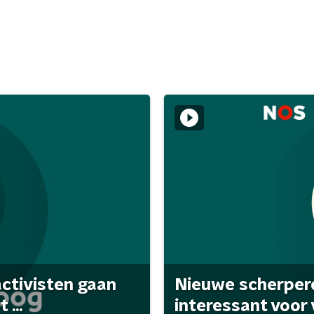
activisten gaan
Nieuwe scherpere
...
interessant voor