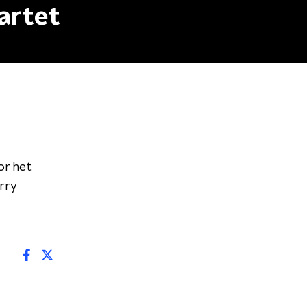
artet
or het
rry