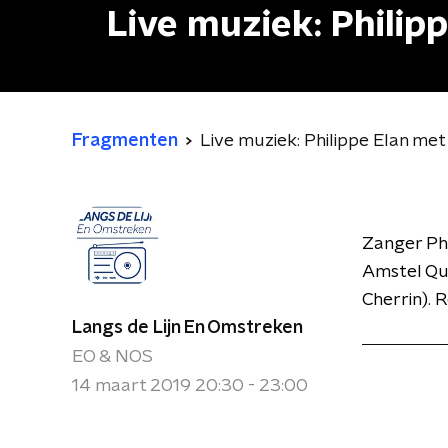
Live muziek: Philip
Fragmenten
Live muziek: Philippe Elan me
Zanger Phi
Amstel Qua
Cherrin). 
Langs de Lijn En Omstreken
EO & NOS
14 maart 2019 20:30 - 23:00