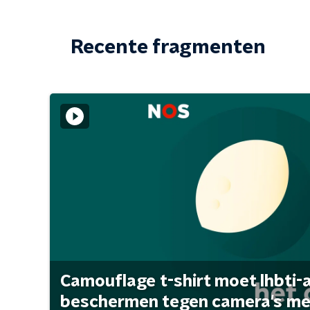
Recente fragmenten
Camouflage t-shirt moet lhbti-
beschermen tegen camera's met 