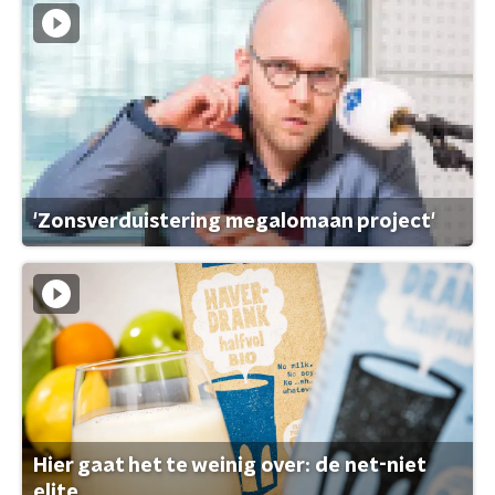
'Zonsverduistering megalomaan project'
Hier gaat het te weinig over: de net-niet
elite