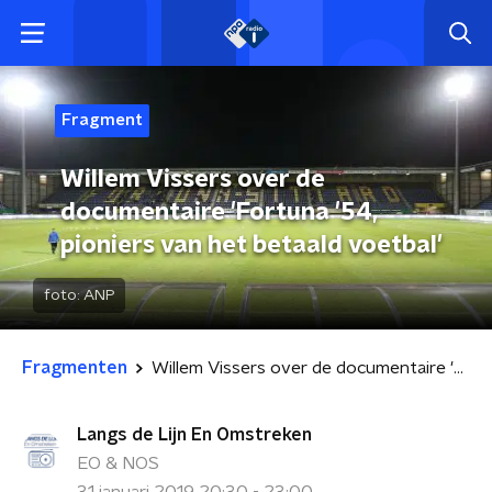
Fragment
Willem Vissers over de
documentaire 'Fortuna '54,
pioniers van het betaald voetbal'
foto:
ANP
Fragmenten
Willem Vissers over de documentaire 'Fortuna '54, pioniers van het betaald voetbal'
Langs de Lijn En Omstreken
EO & NOS