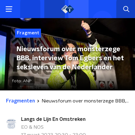
Fragment
Nieuwsforum over monsterzege
BBB, interview Tom Egbers en het
seksleven van de Nederlander
foto:
ANP
Fragmenten
Nieuwsforum over monsterzege BBB, interview Tom Egbers en het seksleven van de Nederlander
Langs de Lijn En Omstreken
EO & NOS