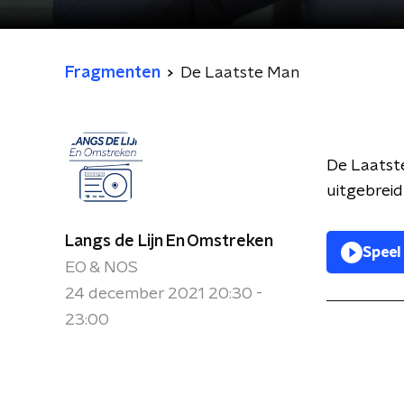
Fragmenten
De Laatste Man
De Laatste
uitgebrei
Langs de Lijn En Omstreken
Speel
EO & NOS
24 december 2021 20:30 -
23:00