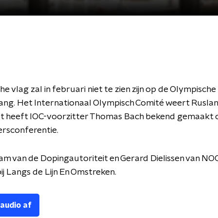
e vlag zal in februari niet te zien zijn op de Olympische
ng. Het Internationaal Olympisch Comité weert Ruslan
at heeft IOC-voorzitter Thomas Bach bekend gemaakt 
ersconferentie.
m van de Dopingautoriteit en Gerard Dielissen van N
ij Langs de Lijn En Omstreken.
 audio af