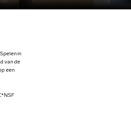
 Spelen in
d van de
op een
OC*NSF