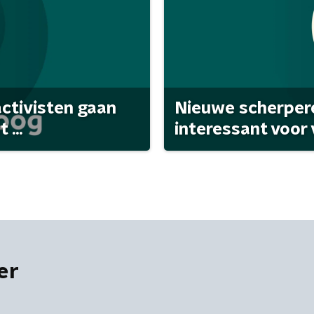
activisten gaan
Nieuwe scherpere
...
interessant voor
er