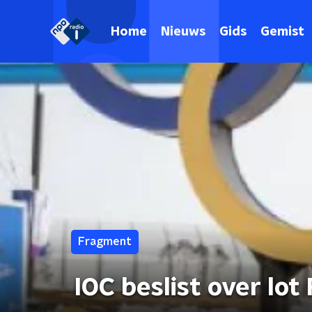
Home
Nieuws
Gids
Gemist
Fragment
IOC beslist over lot