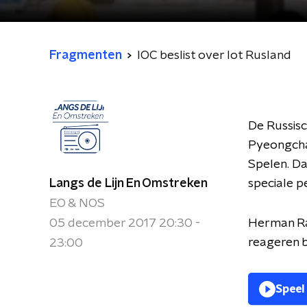
Fragmenten
IOC beslist over lot Rusland
De Russisch
Pyeongcha
Spelen. D
Langs de Lijn En Omstreken
speciale p
EO & NOS
05 december 2017 20:30 -
Herman Ra
reageren b
23:00
Speel