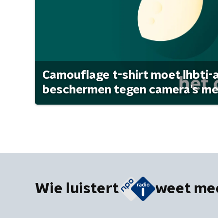
Camouflage t-shirt moet lhbti-
beschermen tegen camera's met 
Wie luistert
weet me