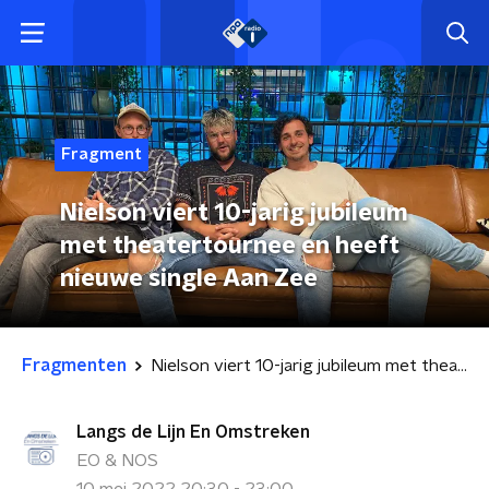
Fragment
Nielson viert 10-jarig jubileum
met theatertournee en heeft
nieuwe single Aan Zee
Fragmenten
Nielson viert 10-jarig jubileum met theatertournee en heeft nieuwe single Aan Zee
Langs de Lijn En Omstreken
EO & NOS