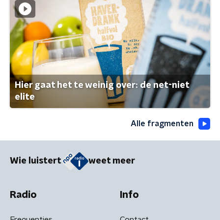
Hier gaat het te weinig over: de net-niet
elite
Alle fragmenten
Wie luistert
weet meer
Radio
Info
Frequenties
Contact