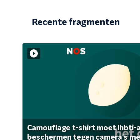
Recente fragmenten
Camouflage t-shirt moet lhbti-
beschermen tegen camera's met 