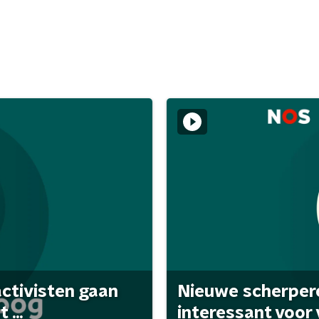
activisten gaan
Nieuwe scherpere
...
interessant voor