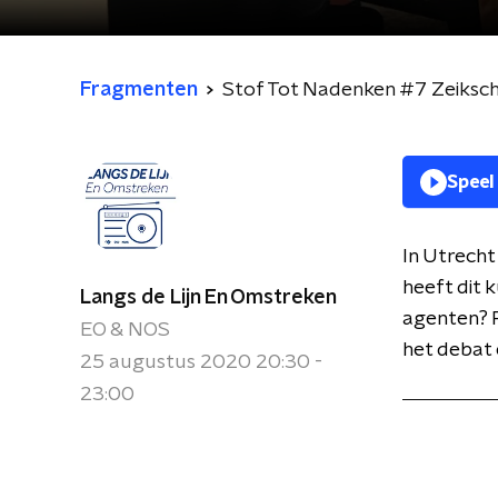
Fragmenten
Stof Tot Nadenken #7 Zeiksch
Speel
In Utrecht
heeft dit
Langs de Lijn En Omstreken
agenten? 
EO & NOS
het debat e
25 augustus 2020 20:30 -
23:00