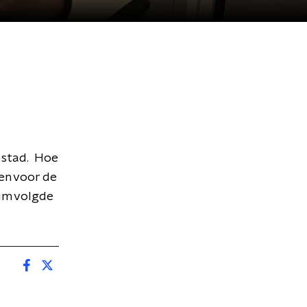
e stad. Hoe
en voor de
um volgde