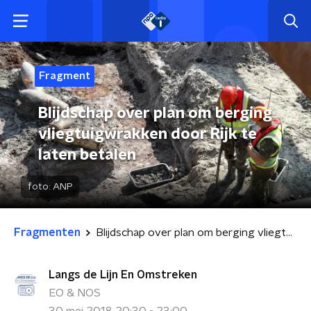
Fragment
Blijdschap over plan om berging
vliegtuigwrakken door Rijk te
laten betalen
foto:
ANP
Fragmenten
Blijdschap over plan om berging vliegtuigwrakken door Rijk te laten betalen
Langs de Lijn En Omstreken
EO & NOS