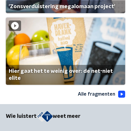
'Zonsverduistering megalomaan project'
Hier gaat het te weinig over: de net-niet
elite
Alle fragmenten
Wie luistert
weet meer