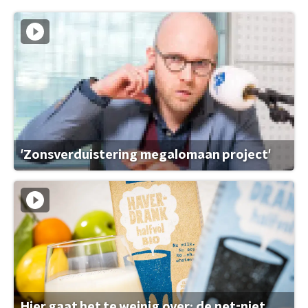
'Zonsverduistering megalomaan project'
Hier gaat het te weinig over: de net-niet