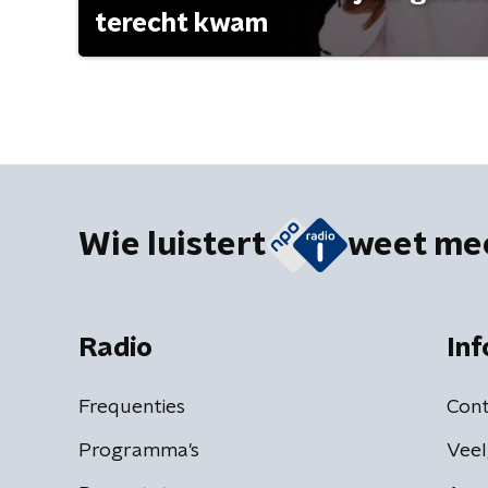
terecht kwam
Wie luistert
weet me
Radio
Inf
Frequenties
Cont
Programma's
Veel