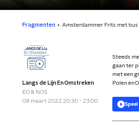
Fragmenten
Amsterdammer Frits met bus 
Steeds me
gaan ter p
met een g
Langs de Lijn En Omstreken
Polen en 
EO & NOS
08 maart 2022 20:30 - 23:00
Speel