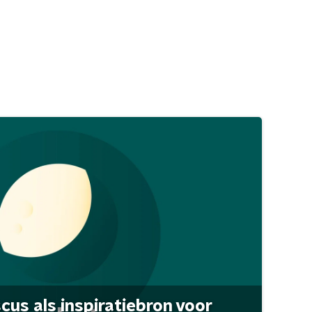
scus als inspiratiebron voor