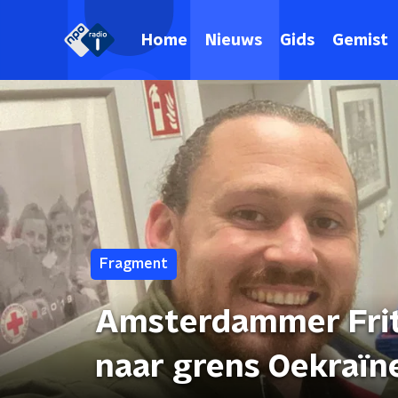
Home
Nieuws
Gids
Gemist
Fragment
Amsterdammer Frit
naar grens Oekraïn