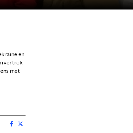
ekraïne en
m vertrok
rens met