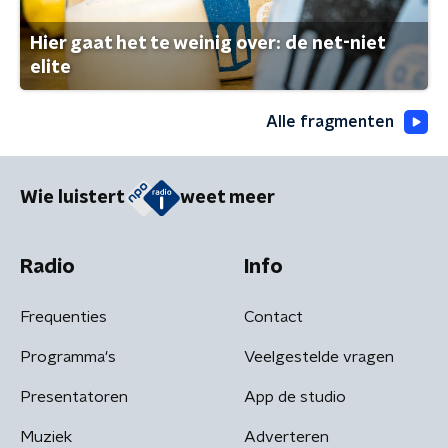
Hier gaat het te weinig over: de net-niet
elite
Alle fragmenten
Wie luistert
weet meer
Radio
Info
Frequenties
Contact
Programma's
Veelgestelde vragen
Presentatoren
App de studio
Muziek
Adverteren