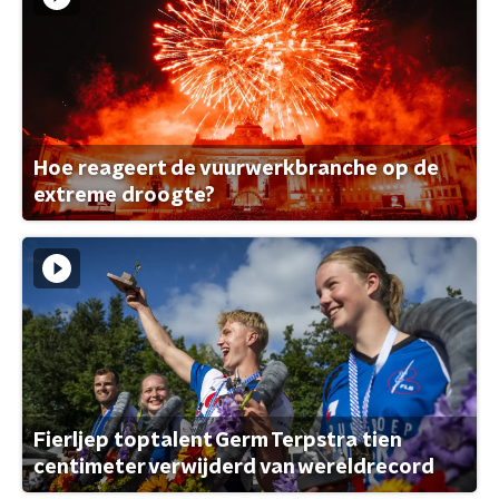
Hoe reageert de vuurwerkbranche op de
extreme droogte?
Fierljep toptalent Germ Terpstra tien
centimeter verwijderd van wereldrecord