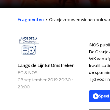
Fragmenten
Oranjevrouwen winnen ook van
iNOS publi
De Oranje
WK van af
Langs de Lijn En Omstreken
kwalificat
de spanni
EO & NOS
Tijd voor 
03 september 2019 20:30 -
23:00
Speel