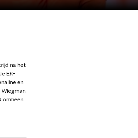
ijd na het
de EK-
enaline en
a Wiegman.
jd omheen.