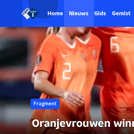
Home
Nieuws
Gids
Gemist
Fragment
Oranjevrouwen winn