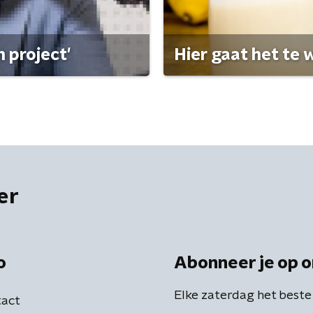
 project'
Hier gaat het te w
er
o
Abonneer je op o
Elke zaterdag het beste
act