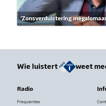
'Zonsverduistering megalomaan
Wie luistert
weet me
Radio
Inf
Frequenties
Cont