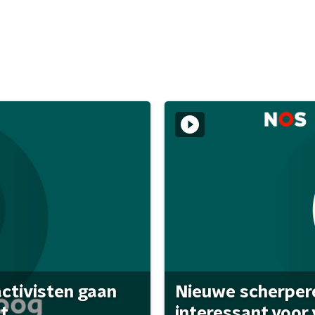
activisten gaan
Nieuwe scherpere
...
interessant voor