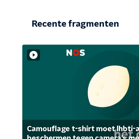
Recente fragmenten
Camouflage t-shirt moet lhbti-
beschermen tegen camera's met 