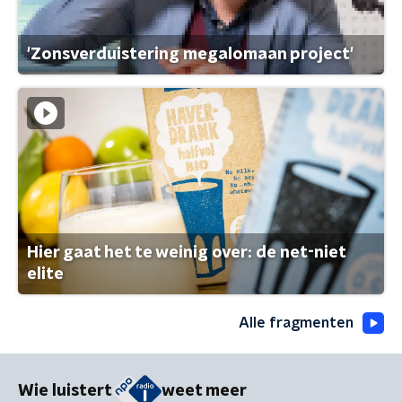
'Zonsverduistering megalomaan project'
Hier gaat het te weinig over: de net-niet
elite
Alle fragmenten
Wie luistert
weet meer