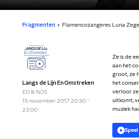
Fragmenten
Flamencozangeres Luna Zeger
Ze is de e
aan het co
groot, ze 
Langs de Lijn En Omstreken
het conserv
verloor ze
EO & NOS
uitkomt, v
15 november 2017 20:30 -
muziek haar
23:00
Speel