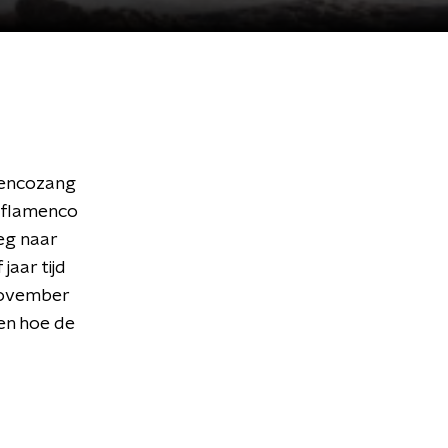
amencozang
r flamenco
eg naar
jaar tijd
 november
en hoe de