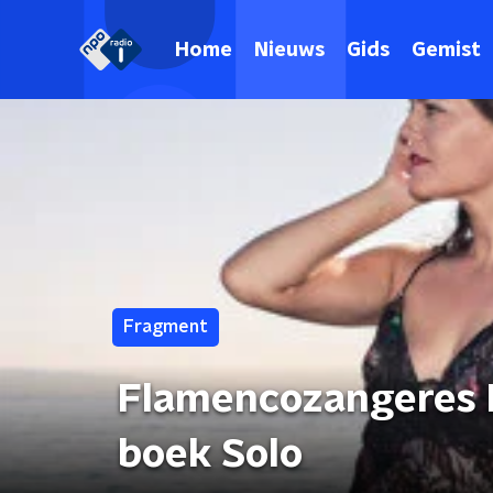
Home
Nieuws
Gids
Gemist
Fragment
Flamencozangeres 
boek Solo