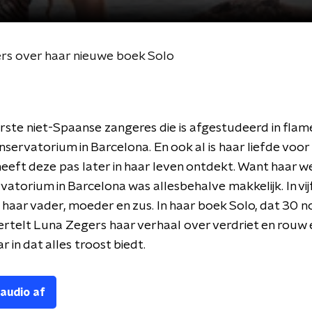
s over haar nieuwe boek Solo
erste niet-Spaanse zangeres die is afgestudeerd in fl
nservatorium in Barcelona. En ook al is haar liefde voo
heeft deze pas later in haar leven ontdekt. Want haar w
atorium in Barcelona was allesbehalve makkelijk. In vijf 
 haar vader, moeder en zus. In haar boek Solo, dat 30
ertelt Luna Zegers haar verhaal over verdriet en rouw 
 in dat alles troost biedt.
 audio af