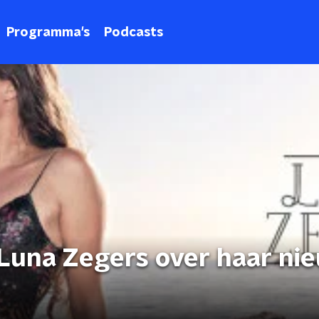
Programma's
Podcasts
Luna Zegers over haar ni