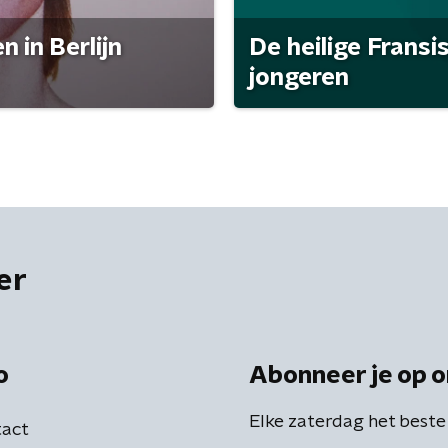
 in Berlijn
De heilige Fransi
jongeren
er
o
Abonneer je op o
Elke zaterdag het beste
act