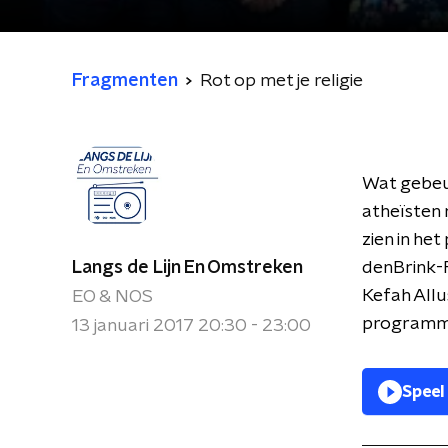
Fragmenten
Rot op met je religie
Wat gebeur
atheïsten 
zien in he
Langs de Lijn En Omstreken
denBrink-
Kefah Allu
EO & NOS
programm
13 januari 2017 20:30 - 23:00
Speel