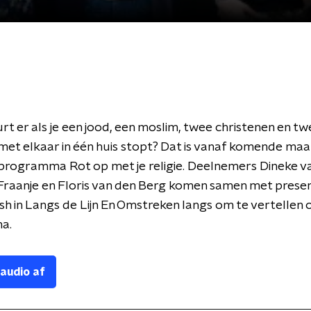
t er als je een jood, een moslim, twee christenen en tw
met elkaar in
één huis stopt? Dat is vanaf komende ma
t programma Rot op met je religie. Deelnemers Dineke v
Fraanje en Floris van den Berg komen samen met prese
sh in Langs de Lijn En Omstreken langs om te vertellen 
a.
 audio af