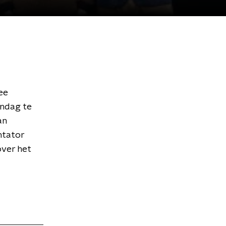
ee
andag te
an
ntator
over het