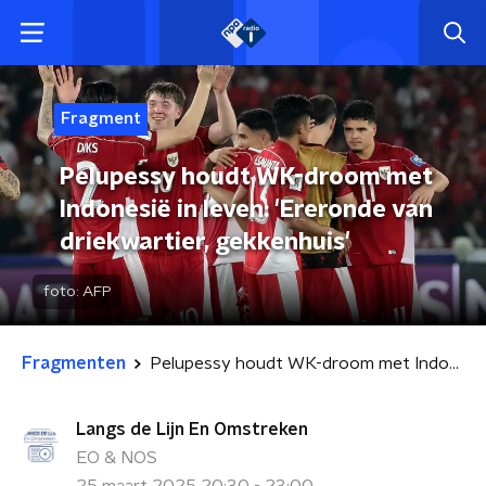
Fragment
Pelupessy houdt WK-droom met
Indonesië in leven: 'Ereronde van
driekwartier, gekkenhuis'
foto:
AFP
Fragmenten
Pelupessy houdt WK-droom met Indonesië in leven: 'Ereronde van driekwartier, gekkenhuis'
Langs de Lijn En Omstreken
EO & NOS