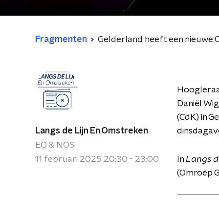
Fragmenten
Gelderland heeft een nieuwe 
Hoogleraa
Daniël Wig
(CdK) in G
Langs de Lijn En Omstreken
dinsdagav
EO & NOS
11 februari 2025 20:30 - 23:00
In
Langs d
(Omroep G