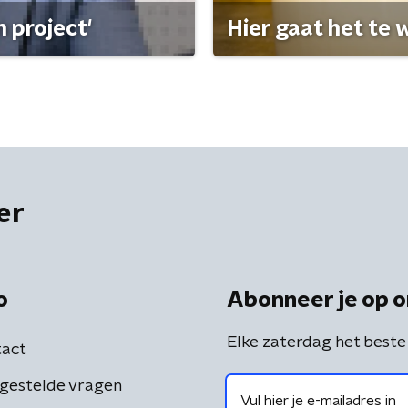
 project'
Hier gaat het te w
er
o
Abonneer je op o
Elke zaterdag het beste
act
gestelde vragen