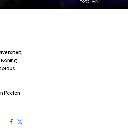
foto:
ANP
versiteit,
 Koning
gboldus
in Peelen