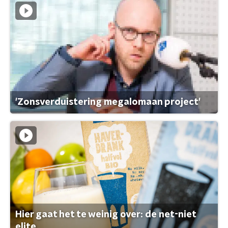
'Zonsverduistering megalomaan project'
Hier gaat het te weinig over: de net-niet
elite