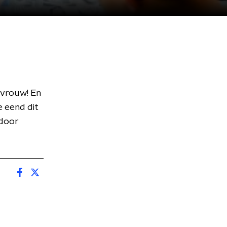
rvrouw! En
e eend dit
 door