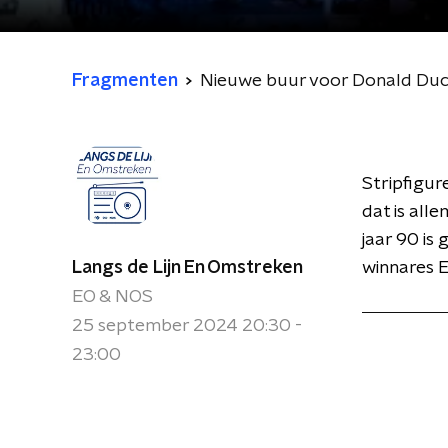
Fragmenten
Nieuwe buur voor Donald Duc
Stripfigu
dat is all
jaar 90 i
Langs de Lijn En Omstreken
winnares 
EO & NOS
25 september 2024 20:30 -
23:00