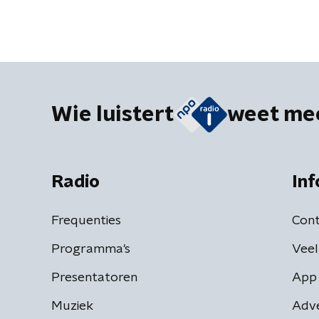
Wie luistert
weet me
Radio
Inf
Frequenties
Cont
Programma's
Veel
Presentatoren
App 
Muziek
Adv