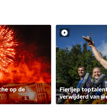
che op de
Fierljep toptalen
verwijderd van w