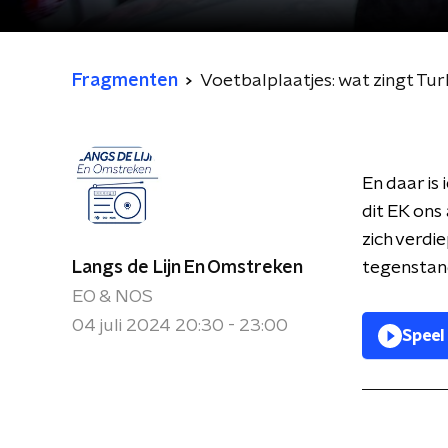
Fragmenten
Voetbalplaatjes: wat zingt Turk
En daar is
dit EK ons
zich verdi
Langs de Lijn En Omstreken
tegenstand
EO & NOS
04 juli 2024 20:30 - 23:00
Speel