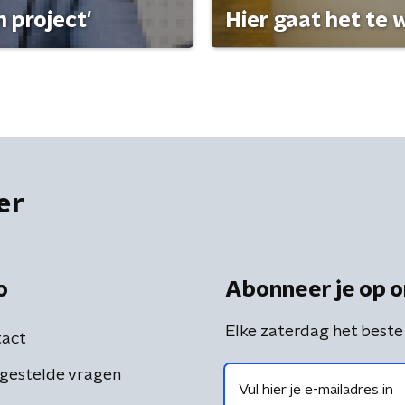
 project'
Hier gaat het te w
er
o
Abonneer je op o
Elke zaterdag het beste
act
gestelde vragen