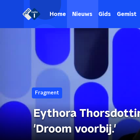
Home
Nieuws
Gids
Gemist
Fragment
Eythora Thorsdottir
'Droom voorbij.'