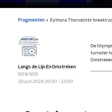
Fragmenten
Eythora Thorsdottir breekt voe
De Olympis
turnster h
Omstreken 
Langs de Lijn En Omstreken
EO & NOS
20 juni 2024 20:30 - 23:00