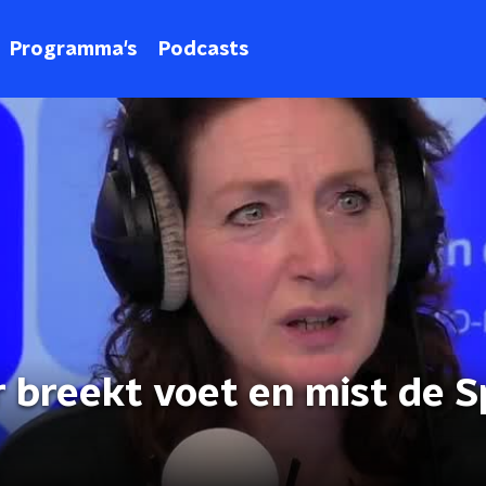
Programma's
Podcasts
 breekt voet en mist de S