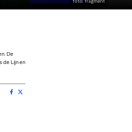
foto:
fragment
en. De
 de Lijn en