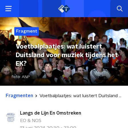
Fragment
Voetbalplaatjes: wat luistert
Duitsland voor muziek tijdens het
EK?
foto:
ANP
Fragmenten
Voetbalplaatjes: wat luistert Duitsland voor muziek tijdens het EK?
Langs de Lijn En Omstreken
EO & NOS