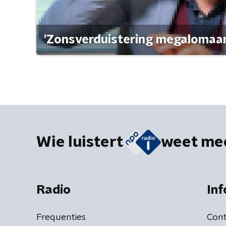
'Zonsverduistering megalomaan
Wie luistert
weet me
Radio
Inf
Frequenties
Cont