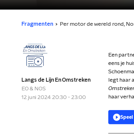
Fragmenten
Per motor de wereld rond, No
Een partne
eens je hu
Schoenmake
Langs de Lijn En Omstreken
legt haar 
Omstreke
EO & NOS
haar verha
12 juni 2024 20:30 - 23:00
Speel