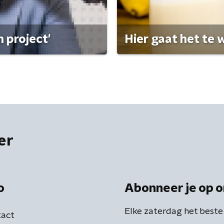
 project'
Hier gaat het te w
er
o
Abonneer je op o
Elke zaterdag het beste
act