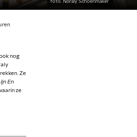
foto:
Noraly Schoenmaker
uren
 ook nog
raly
rekken. Ze
ijn En
waarin ze