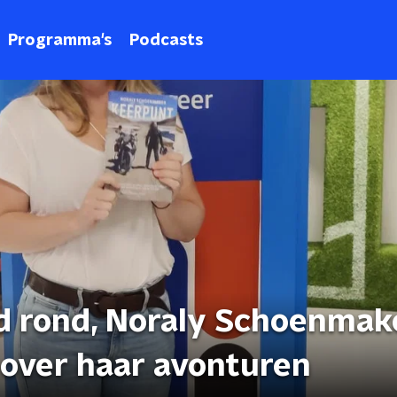
Programma's
Podcasts
d rond, Noraly Schoenmak
punt" over haar avonturen