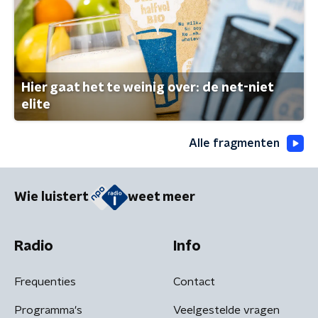
Hier gaat het te weinig over: de net-niet
elite
Alle fragmenten
Wie luistert
weet meer
Radio
Info
Frequenties
Contact
Programma's
Veelgestelde vragen