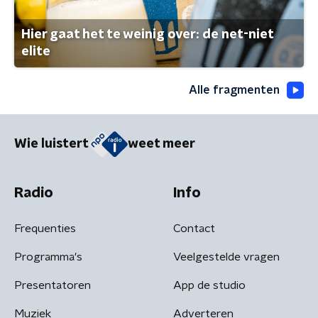
Hier gaat het te weinig over: de net-niet
elite
Alle fragmenten
Wie luistert
weet meer
Radio
Info
Frequenties
Contact
Programma's
Veelgestelde vragen
Presentatoren
App de studio
Muziek
Adverteren