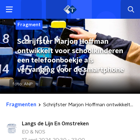
Fragment
Schrijfster Marjon Hoffman
ontwikkelt voor schoolkinderen
een telefoonboekje als
vervanging voor de smartphone
foto:
ANP
Fragmenten
Schrijfster Marjon Hoffman ontwikkelt voor schoolkinderen een telefoonboekje als vervanging voor de smartphone
Langs de Lijn En Omstreken
EO & NOS