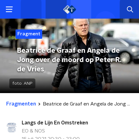
Fragment
Beatrice de Graaf en Angela de
Jong over de moord op Peter R.
de Vries
foto:
ANP
Fragmenten
Beatrice de Graaf en Angela de Jong over de moord op Peter R. de Vries
Langs de Lijn En Omstreken
EO & NOS