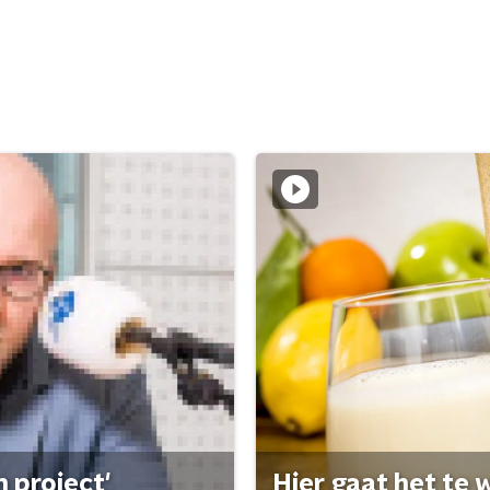
 project'
Hier gaat het te w