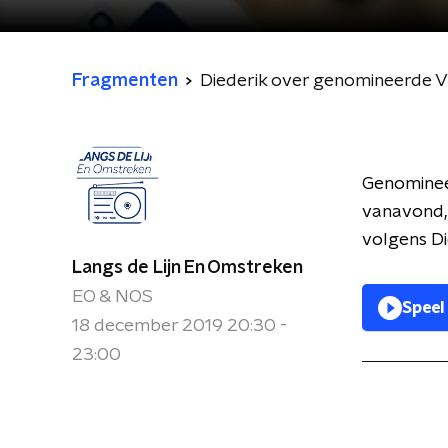
Fragmenten
Diederik over genomineerde Vir
Genomineer
vanavond, 
volgens Die
Langs de Lijn En Omstreken
EO & NOS
Speel
18 december 2019 20:30 -
23:00