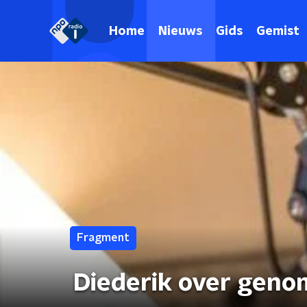
Home
Nieuws
Gids
Gemist
Fragment
Diederik over genom