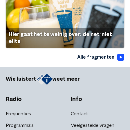
Hier gaat het te weinig over: de net-niet
elite
Alle fragmenten
Wie luistert
weet meer
Radio
Info
Frequenties
Contact
Programma's
Veelgestelde vragen