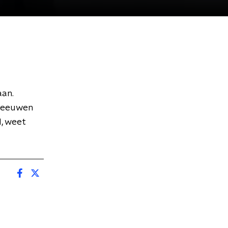
aan.
 Zeeuwen
, weet