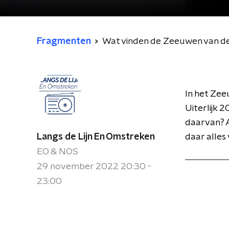
Fragmenten
Wat vinden de Zeeuwen van de
In het Ze
Uiterlijk 
daarvan? A
Langs de Lijn En Omstreken
daar alles
EO & NOS
29 november 2022 20:30 -
23:00