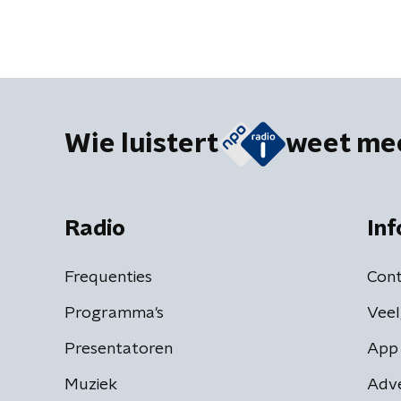
Wie luistert
weet me
Radio
Inf
Frequenties
Cont
Programma's
Veel
Presentatoren
App 
Muziek
Adv