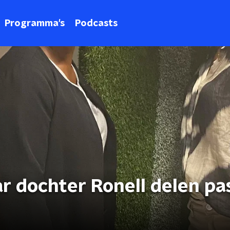
Programma's
Podcasts
r dochter Ronell delen pa