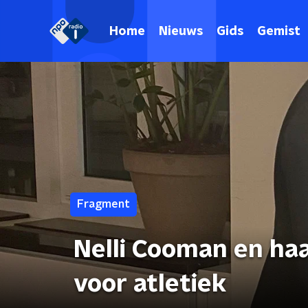
Home
Nieuws
Gids
Gemist
Fragment
Nelli Cooman en haa
voor atletiek