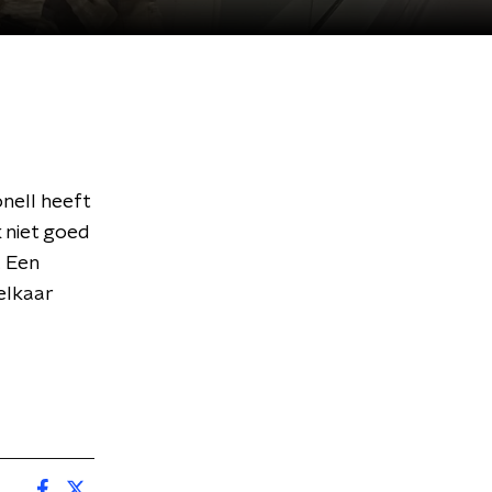
nell heeft
k niet goed
. Een
elkaar