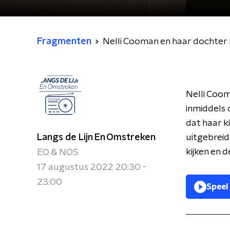
Fragmenten
Nelli Cooman en haar dochter R
Nelli Coom
inmiddels 
dat haar k
Langs de Lijn En Omstreken
uitgebreid
kijken en 
EO & NOS
17 augustus 2022 20:30 -
23:00
Speel