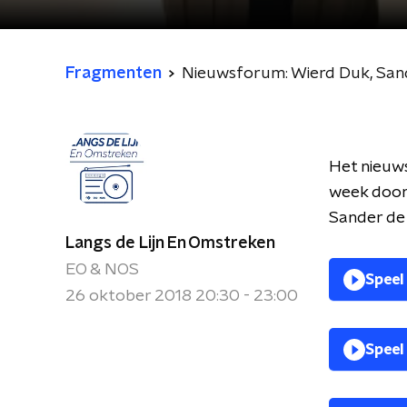
Fragmenten
Nieuwsforum: Wierd Duk, Sand
Het nieuws
week door
Sander de
Langs de Lijn En Omstreken
EO & NOS
Speel
26 oktober 2018 20:30 - 23:00
Speel