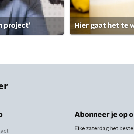
 project'
Hier gaat het te w
er
o
Abonneer je op o
Elke zaterdag het beste
act