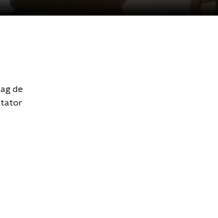
dag de
ntator