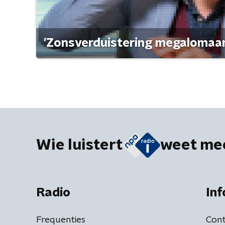
'Zonsverduistering megalomaan
Wie luistert
weet me
Radio
Inf
Frequenties
Cont