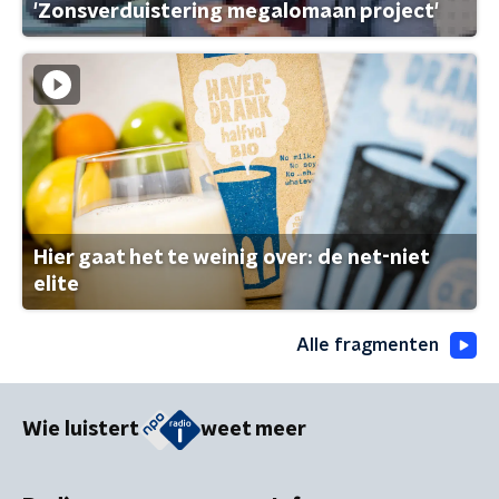
'Zonsverduistering megalomaan project'
Hier gaat het te weinig over: de net-niet
elite
Alle fragmenten
Wie luistert
weet meer